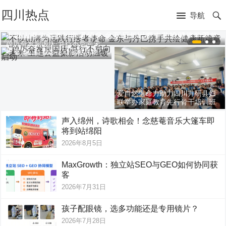
四川热点
导航
不以山海为远践行医者使命 金东与丹巴携手共绘健康新篇章
“踔厉奋发迎国庆·笃行不怠向未
来”主题公益摄影活动温暖启动
爱自然生命力助力四川井研县妇
联举办家庭教育先行骨干培训班
声入绵州，诗歌相会！念慈菴音乐大篷车即
将到站绵阳
2026年8月5日
MaxGrowth：独立站SEO与GEO如何协同获
客
2026年7月31日
孩子配眼镜，选多功能还是专用镜片？
2026年7月28日