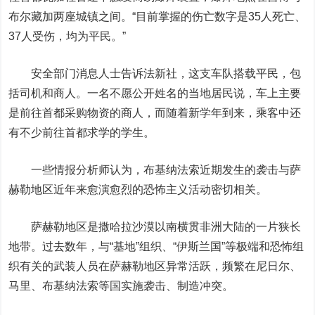
布尔藏加两座城镇之间。“目前掌握的伤亡数字是35人死亡、
37人受伤，均为平民。”
安全部门消息人士告诉法新社，这支车队搭载平民，包
括司机和商人。一名不愿公开姓名的当地居民说，车上主要
是前往首都采购物资的商人，而随着新学年到来，乘客中还
有不少前往首都求学的学生。
一些情报分析师认为，布基纳法索近期发生的袭击与萨
赫勒地区近年来愈演愈烈的恐怖主义活动密切相关。
萨赫勒地区是撒哈拉沙漠以南横贯非洲大陆的一片狭长
地带。过去数年，与“基地”组织、“伊斯兰国”等极端和恐怖组
织有关的武装人员在萨赫勒地区异常活跃，频繁在尼日尔、
马里、布基纳法索等国实施袭击、制造冲突。