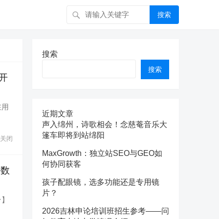
搜索
搜索
搜索
p开
在用
近期文章
声入绵州，诗歌相会！念慈菴音乐大
篷车即将到站绵阳
关闭
MaxGrowth：独立站SEO与GEO如
何协同获客
外数
孩子配眼镜，选多功能还是专用镜
片？
台】
2026吉林申论培训班招生参考——问