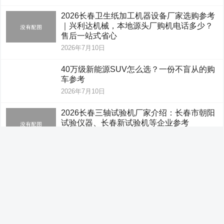
2026长春卫生纸加工机器设备厂家选购参考
｜兴利达机械，本地源头厂购机电话多少？
售后一站式省心
2026年7月10日
40万级新能源SUV怎么选？一份不盲从的购
车参考
2026年7月10日
2026长春三轴试验机厂家介绍：长春市朝阳
试验仪器、长春新试验机等企业参考
2026年7月9日
跨越千里送岗归巢 产业筑台引凤还乡 —前锋
区跨省反向招聘团赴东莞揽才
2026年7月9日
能量拉满，激战蓉城！战马三角洲行动日能
量猛攻成都战场总决赛圆满收官
2026年7月1日