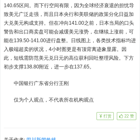
140.65区间。而下行空间有限，因为全球经济衰退的担忧导
致美元广泛走强，而且日本央行和美联储的政策分化日益加
大兑美元构成支持。但在冲向141.00之前，日本当局的口头
警告和出口商卖盘可能会减缓美元涨势，在继续上涨前，可
能在139.50-141.00进行盘整。日线图上，各类技术指标均进
入极端超卖的状况，4小时图更是有顶背离迹象显露。因
此，短线需防范
美元兑日元
的高位获利回吐整理风险。下方
初步支撑138.80附近，进一步在137.65。
中国银行广东省分行王刚
仅为个人观点，不代表所在机构观点
打赏
22
赞
关于作者:
四川新闻热线