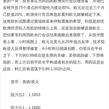
要的一周，投资者在为周四的欧洲央行会议做准备，市场已
反映升息75个基点的可能性为接近80%。欧元在过去三个月
己贬值20%，欧洲央行官员将急欲看到欧元能够稳定下来。
这将助长试图通过紧缩政策来抑制通胀的希望。到底是担忧
欧洲经济陷入危机的情绪占上风，还是加息能够提振欧元，
恐怕要等到周四欧央行会议结果揭晓后来观察了。从技术图
形上看，小时线图上，
欧元兑美元
从20年低点反弹，技术指
标进入反弹整理修复；4小时和日线级别图，仍受压在平价
之下，下方的0.99依旧是支撑的关键，若彻底跌破，下滑将
加剧，而上方目前平价水平构成者初步的阻力。周四议息会
议前，料汇价将震荡于0.99-1.0020之间。
货币：
英镑
/美元
阻力位2：1.1653
阻力位1：1.1600