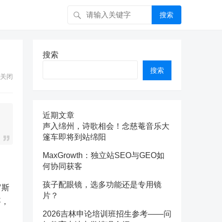
搜索
搜索
搜索
关闭
近期文章
声入绵州，诗歌相会！念慈菴音乐大
篷车即将到站绵阳
MaxGrowth：独立站SEO与GEO如
何协同获客
孩子配眼镜，选多功能还是专用镜
罗斯
片？
要，
2026吉林申论培训班招生参考——问