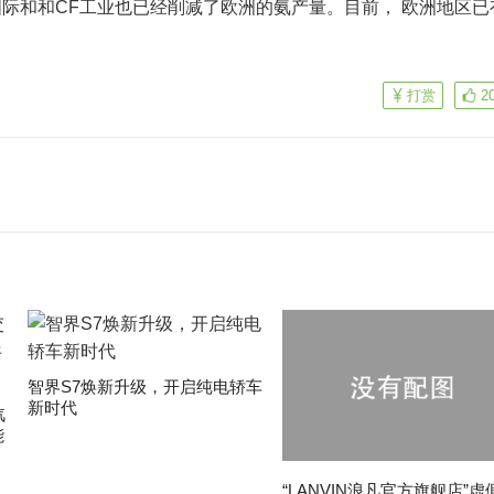
际和和CF工业也已经削减了欧洲的氨产量。目前， 欧洲地区已
打赏
2
智界S7焕新升级，开启纯电轿车
新时代
汽
能
“LANVIN浪凡官方旗舰店”虚