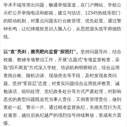
学术不端等突出问题，畅通举报渠道，在门户网站、学校公
示栏公开举报电话和邮箱，建立与信访、12345热线等部门
的联动机制，对重点问题实行台账管理、优先处置。通过警
钟长鸣，让纪律规矩意识入脑入心，从思想源头筑牢师德防
线。
以“查”亮剑，擦亮靶向监督“探照灯”。
坚持问题导向，结合
校服、教辅专项整治工作，开展“点题式”专项监督检查，采
取“四不两直”方式深入学校、培训机构明察暗访，综合运用
查阅台账、随机访谈、现场突击等手段，及时发现各类问
题。坚持“零容忍”态度，对查实问题综合运用批评教育、诫
勉谈话、组织处理、党纪政务处分等方式严肃处理，对影响
恶劣的典型问题既追究当事人责任，又倒查管理责任，做到
查处一起、警示一片。通过精准监督执纪，失德失范行为无
处遁形，越往后执纪越严的强烈信号持续释放，形成有力震
慑。