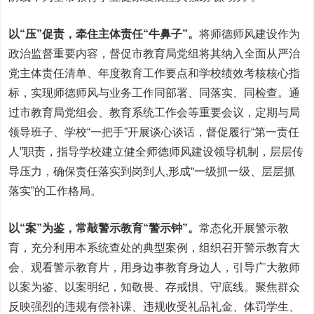
以“压”促责，牵住主体责任“牛鼻子
”。
将师德师风建设作为
政治监督重要内容，督促市教育局党组将其纳入全面从严治
党主体责任清单、年度教育工作要点和学校绩效考核核心指
标，实现师德师风与业务工作同部署、同落实、同检查。通
过市教育局党组会、教育系统工作会等重要会议，定期与局
领导班子、学校“一把手”开展谈心谈话，督促履行“第一责任
人”职责，指导学校建立健全师德师风建设领导机制，层层传
导压力，确保责任落实到岗到人,形成“一级抓一级、层层抓
落实”的工作格局。
以“案”为鉴，常敲警示教育“警示钟”。
常态化开展警示教
育，充分利用本系统查处的典型案例，组织召开警示教育大
会、观看警示教育片，用身边事教育身边人，引导广大教师
以案为鉴、以案明纪，知敬畏、存戒惧、守底线。聚焦群众
反映强烈的违规有偿补课、违规收受礼品礼金、体罚学生、