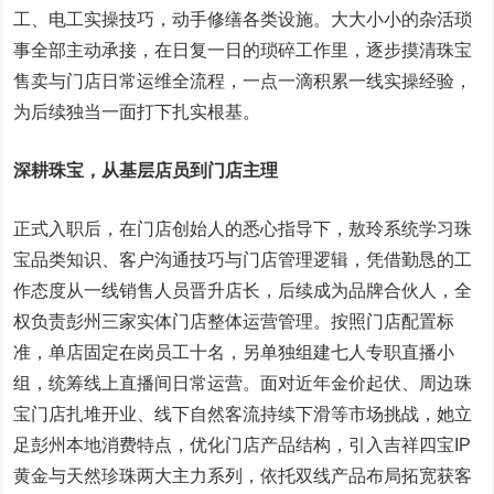
工、电工实操技巧，动手修缮各类设施。大大小小的杂活琐
事全部主动承接，在日复一日的琐碎工作里，逐步摸清珠宝
售卖与门店日常运维全流程，一点一滴积累一线实操经验，
为后续独当一面打下扎实根基。
深耕珠宝，从基层店员到门店主理
正式入职后，在门店创始人的悉心指导下，敖玲系统学习珠
宝品类知识、客户沟通技巧与门店管理逻辑，凭借勤恳的工
作态度从一线销售人员晋升店长，后续成为品牌合伙人，全
权负责彭州三家实体门店整体运营管理。按照门店配置标
准，单店固定在岗员工十名，另单独组建七人专职直播小
组，统筹线上直播间日常运营。面对近年金价起伏、周边珠
宝门店扎堆开业、线下自然客流持续下滑等市场挑战，她立
足彭州本地消费特点，优化门店产品结构，引入吉祥四宝IP
黄金与天然珍珠两大主力系列，依托双线产品布局拓宽获客