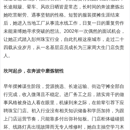
长途颠簸、晕车、风吹日晒皆是常态，长时间的奔波磨炼出
她吃苦耐劳、遇事坚韧的性格。短暂的服装摆摊生涯结束
后，她进入当地工厂从事流水线工作，日复一日的重复劳作
未能束缚她寻求突破的想法。2002年一次偶然的面试机会，
让她正式踏入彭州珠宝行业，自此扎根这座城市，走过二十
四载从业岁月，从一名基层店员成长为三家周大生门店负责
人。
坎坷起步，在奔波中磨炼韧性
早年摆摊谋生阶段，货源挑选、长途运输、街边守摊全部自
行完成，收入微薄且不稳定。进厂务工之后，踏实肯干的做
事风格被身边人看在眼里，机缘到来之际，在前辈引荐下应
聘珠宝门店。初入行业没有相关知识储备和学历加持，为跟
上门店运营节奏，只能靠多付出弥补短板。门店柜体磕碰损
坏、线路灯具出现故障而无专人维修时，她自主抽空学习木