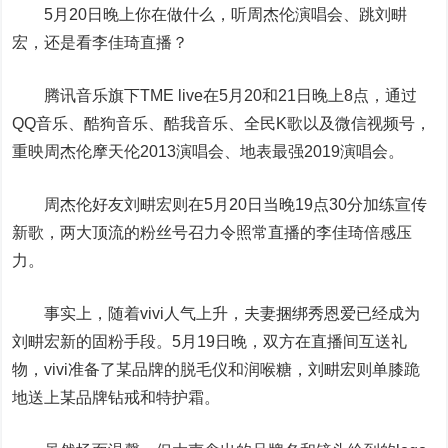
5月20日晚上你在做什么，听周杰伦演唱会、跳刘畊
宏，还是看李佳琦直播？
腾讯音乐旗下TME live在5月20和21日晚上8点，通过
QQ音乐、酷狗音乐、酷我音乐、全民K歌以及微信视频号，
重映周杰伦摩天伦2013演唱会、地表最强2019演唱会。
周杰伦好友刘畊宏则在5月20日当晚19点30分加练宣传
新歌，两大顶流的粉丝号召力令照常直播的李佳琦倍感压
力。
事实上，随着vivi人气上升，夫妻捆绑秀恩爱已经成为
刘畊宏新的固粉手段。5月19日晚，双方在直播间互送礼
物，vivi准备了某品牌的脱毛仪和润喉糖，刘畊宏则单膝跪
地送上某品牌钻戒和特护霜。