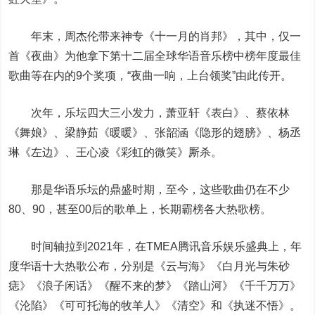
年末，周杰伦带来神专《十一月的肖邦》，其中，仅一
首《夜曲》为他拿下第十二届全球华语音乐榜中榜年度最佳
歌曲等在内的9个奖项，“夜曲一响，上台领奖”由此传开。
次年，乐坛四大三小发力，萧亚轩《表白》、蔡依林
《舞娘》、梁静茹《暖暖》、张韶涵《隐形的翅膀》、杨丞
琳《左边》、王心凌《彩虹的微笑》厮杀。
那是华语乐坛的鼎盛时期，至今，这些歌曲仍在不少
80、90，甚至00后的歌单上，长期霸榜各大热歌榜。
时间轴拉到2021年，在TMEA腾讯音乐娱乐盛典上，年
度华语十大热歌公布，分别是《云与海》《白月光与朱砂
痣》《浪子闲话》《醒不来的梦》《踏山河》《千千万万》
《沦陷》《可可托海的牧羊人》《清空》和《执迷不悟》。