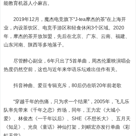
能教育
机器人
小麻吉。
2019年12月，魔杰电竞旗下“J-tea摩杰的茶”在上海开
业，内设茶饮区、电竞手游区和轻食休闲3个区域。2020
年，摩杰的茶开放加盟，先后在北京、广东、云南、福建、
山东河南、陕西等多地落子。
尽管醉心副业，6年只出了5首单曲，周杰伦重映演唱会
热度仍然空前，这也与近年来华语乐坛难出佳作有关。
抖音神曲、爱豆专辑充斥，80后仍在听20年前老歌
“穿越千年的伤痛，只为求一个结果”，2005年，飞儿乐
队率先带来《千年之恋》炸场，同年，王力宏《大城小
爱》、林俊杰《一千年以后》、SHE《不想长大》、五月天
《知足》、光良《童话》神仙打架，刘畊宏亦发行单曲《彩
虹天堂》。