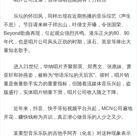
乐坛的怀旧风，同样出现在近期热播的音乐综艺《声生
不息》。节目请来林子祥出山，叶倩文开嗓，令张国荣、
Beyond歌曲再现，引起观众强烈共鸣。港乐正火的80、90
年代，也是唱片公司风头正劲的时期，滚石、英皇等捧出大
量知名歌手。
进入21世纪，华纳唱片齐聚那英、郑秀文、张惠妹、萧
亚轩和孙燕姿，被称为“华语乐坛的天后宫”。彼时，唱片销
量是衡量歌手实力的重要指标，但随着流媒体音乐兴起，盗
版盛行，实体唱片销量下滑，唱片公司收入随之下降。
近年来，抖音、快手等短视频平台兴起，MCN公司遍地
开花，赚快钱称为共识，真正潜心做音乐的人少之又少。
某重型音乐乐队的吉他手阿齐（化名）对这种现象表示