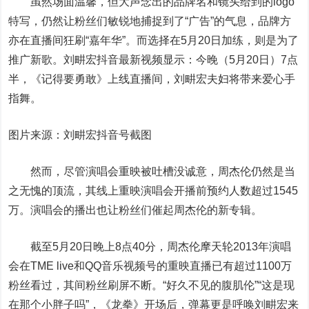
虽然场面温馨，但大声念出的品牌名和镜头给到的logo
特写，仍然让粉丝们敏锐地捕捉到了“广告”的气息，品牌方
亦在直播间狂刷“嘉年华”。而选择在5月20日加练，则是为了
推广新歌。刘畊宏抖音最新视频显示：今晚（5月20日）7点
半，《记得要勇敢》上线直播间，刘畊宏夫妇将带来爱心手
指舞。
图片来源
：刘畊宏抖音号截图
然而，尽管演唱会重映被吐槽没诚意，周杰伦仍然是当
之无愧的顶流，其线上重映演唱会开播前预约人数超过1545
万。演唱会的播出也让粉丝们催起周杰伦的新专辑。
截至5月20日晚上8点40分，周杰伦摩天轮2013年演唱
会在TME live和QQ音乐视频号的重映直播已有超过1100万
粉丝看过，其间粉丝刷屏不断。“好久不见的腹肌伦”“这是现
在那个小胖子吗”，《龙拳》开场后，弹幕更是呼唤刘畊宏来