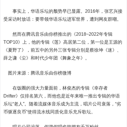
事实上，华语乐坛的颓势早已显露。2016年，张艺兴接
受采访时放话：要带领华语乐坛进军世界，遭到网友群嘲。
然而在腾讯音乐由你榜推出的《2018~2022年专辑
TOP10》上，他的专辑《莲》高居第二位，第一位是王源的
《夏野了》，前五中的另外三张专辑分别是蔡徐坤《迷》、
薛之谦《尘》和时代少年团《舞象之年》。
图片来源：腾讯音乐由你榜微博
在饭圈的强大力量面前，林俊杰的专辑《幸存者
Drifter》仅排名第六，而他也是近年来唯一推出专辑的华语
乐坛“老人”。随着流媒体音乐成为主流，唱片公司衰落，“劣
币驱逐良币”使得流水线同质化音乐充斥歌坛。
唱片公司没落，假弹假唱也能拥有千万粉丝