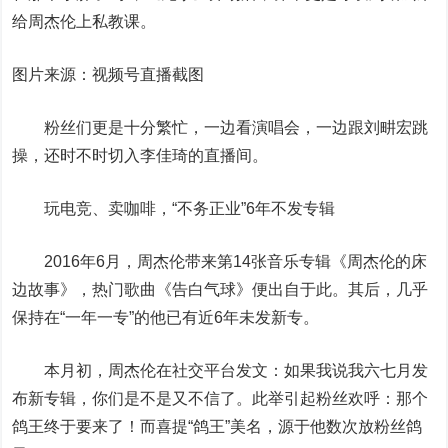
给周杰伦上私教课。
图片来源：视频号直播截图
粉丝们更是十分繁忙，一边看演唱会，一边跟刘畊宏跳
操，还时不时切入李佳琦的直播间。
玩电竞、卖咖啡，“不务正业”6年不发专辑
2016年6月，周杰伦带来第14张音乐专辑《周杰伦的床
边故事》，热门歌曲《告白气球》便出自于此。其后，几乎
保持在“一年一专”的他已有近6年未发新专。
本月初，周杰伦在社交平台发文：如果我说我六七月发
布新专辑，你们是不是又不信了。此举引起粉丝欢呼：那个
鸽王终于要来了！而喜提“鸽王”美名，源于他数次放粉丝鸽