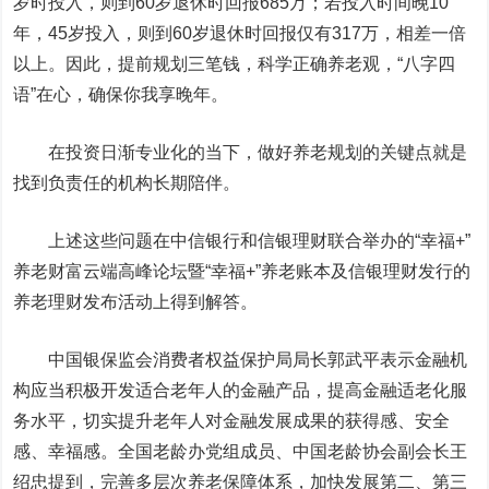
岁时投入，则到60岁退休时回报685万；若投入时间晚10
年，45岁投入，则到60岁退休时回报仅有317万，相差一倍
以上。因此，提前规划三笔钱，科学正确养老观，“八字四
语”在心，确保你我享晚年。
在投资日渐专业化的当下，做好养老规划的关键点就是
找到负责任的机构长期陪伴。
上述这些问题在
中信银行
和信银理财联合举办的“幸福+”
养老财富云端高峰论坛暨“幸福+”养老账本及信银理财发行的
养老理财发布活动上得到解答。
中国银保监会消费者权益保护局局长郭武平表示金融机
构应当积极开发适合老年人的金融产品，提高金融适老化服
务水平，切实提升老年人对金融发展成果的获得感、安全
感、幸福感。全国老龄办党组成员、中国老龄协会副会长王
绍忠提到，完善多层次养老保障体系，加快发展第二、第三