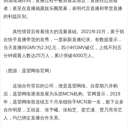
倒油现场炸鸡；直播过程中被质疑卖假货，直接狂怼质疑
者；甚至在直播揭露娱乐圈黑幕，表明代言直播和带货直播
的利益区别。
真性情背后有着强大的流量基础。2021年10月，黄子韬
在快手直播带货的首秀，一度刷新直播纪录。有数据显示，
当天直播间GMV为2.3亿元，四小时GMV破亿，上线不到五
分钟观看人数达25万人，累计突破4000万人。
（图源：遥望网络官网）
这场合作背后的公司，便是遥望网络。自星期六并购
后，遥望网络逐渐发展为头部MCN机构。官网显示，2019
年，遥望网络曾连续五个月坐稳快手MCN第一名，旗下众多
合作明星，王祖蓝、张予曦、张柏芝、娄艺潇、贾乃亮等艺
人，均已绑定直播合作关系。