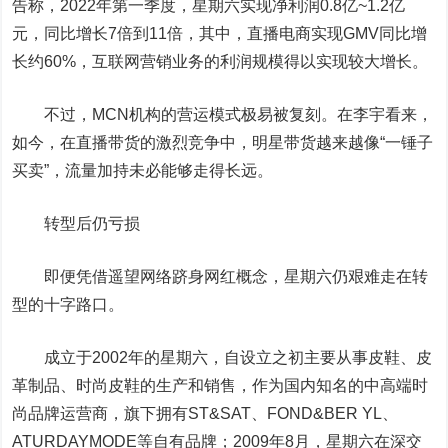
告称，2022年第一季度，星期六实现净利润0.8亿~1.2亿
元，同比增长7倍到11倍，其中，直播电商实现GMV同比增
长约60%，互联网营销业务的利润规模得以实现较大增长。
不过，MCN机构的营运模式极易被复刻。在李宇看来，
如今，在直播带货的激烈竞争中，明星带货越来越像“一锤子
买卖”，流量加持未必能够走得长远。
转型后仍亏损
即便凭借遥望网络跻身网红概念，星期六仍艰难走在转
型的十字路口。
成立于2002年的星期六，自设立之初主要从事皮鞋、皮
革制品、时尚皮鞋的生产和销售，作为国内知名的中高端时
尚品牌运营商，旗下拥有ST&SAT、FOND&BER YL、
ATURDAYMODE等自有品牌；2009年8月，星期六在深交