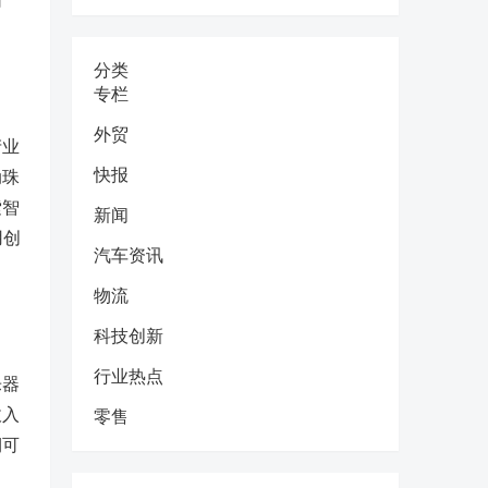
网
分类
专栏
外贸
产业
快报
动珠
索智
新闻
用创
汽车资讯
物流
科技创新
行业热点
乐器
收入
零售
期可