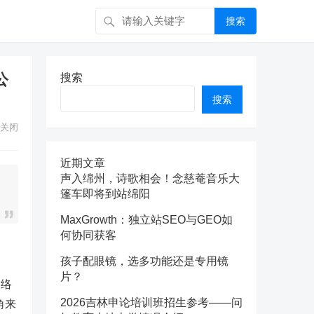
搜索
公
搜索
搜索
关闭
近期文章
声入绵州，诗歌相会！念慈菴音乐大
篷车即将到站绵阳
MaxGrowth：独立站SEO与GEO如
何协同获客
孩子配眼镜，选多功能还是专用镜
片？
网络
2026吉林申论培训班招生参考——问
角来