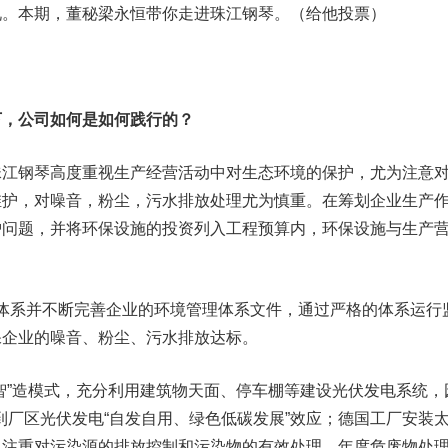
况。本期，董秘梁永恒带你走进
珠江钢琴
。（给他投票）
，公司如何是如何践行的？
钢琴高度重视生产经营活动中对生态环境的保护，尤为注意
维护，对噪音，粉尘，污水排放处理尤为慎重。在筹划企业生产
护问题，并将环保设施的投资列入工程预算内，环保设施与生产
理体系并不断完善企业的环境管理体系文件，通过严格的体系运行
保企业的噪音、粉尘、污水排放达标。
”造模式，充分利用建筑物天面、停车棚等建设光伏发电系统，
达到厂区光伏发电“自发自用、绿色低碳发展”效应；德国工厂安装
。注重对污染源的排放控制和污染物的有效处理，年度危废物处