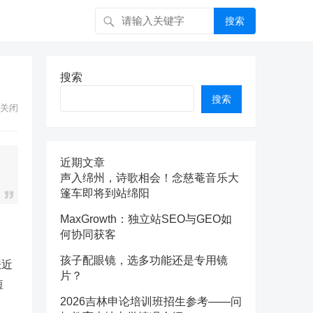
搜索
搜索
搜索
关闭
近期文章
声入绵州，诗歌相会！念慈菴音乐大
篷车即将到站绵阳
MaxGrowth：独立站SEO与GEO如
何协同获客
孩子配眼镜，选多功能还是专用镜
涨近
片？
短
2026吉林申论培训班招生参考——问