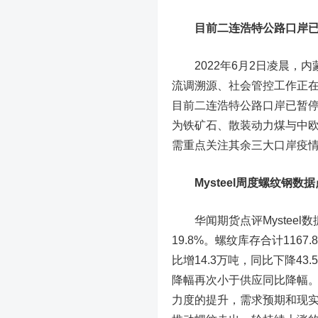
目前二连浩特公路口岸
2022年6月2日凌晨，内
流调溯源、社会管控工作正
目前二连浩特公路口岸已暂停
为铁矿石、散装
动力煤
与中
需重点关注其余三大口岸疫情防
Mysteel周度
螺纹钢
数据
华闻期货点评Mysteel数据
19.8%。螺纹库存合计1167
比增14.3万吨，同比下降4
降幅再次小于供应同比降幅
力度的提升，需求预期和现