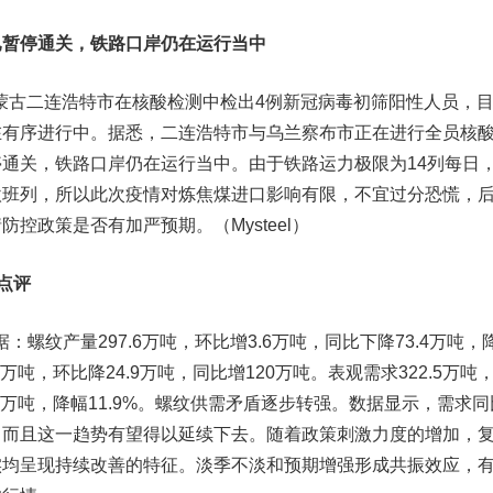
已暂停通关，铁路口岸仍在运行当中
蒙古二连浩特市在核酸检测中检出4例新冠病毒初筛阳性人员，
在有序进行中。据悉，二连浩特市与乌兰察布市正在进行全员核
通关，铁路口岸仍在运行当中。由于铁路运力极限为14列每日
欧班列，所以此次疫情对炼焦煤进口影响有限，不宜过分恐慌，
控政策是否有加严预期。（Mysteel）
点评
：螺纹产量297.6万吨，环比增3.6万吨，同比下降73.4万吨，
.8万吨，环比降24.9万吨，同比增120万吨。表观需求322.5万吨
3.5万吨，降幅11.9%。螺纹供需矛盾逐步转强。数据显示，需求同
。而且这一趋势有望得以延续下去。随着政策刺激力度的增加，
实均呈现持续改善的特征。淡季不淡和预期增强形成共振效应，