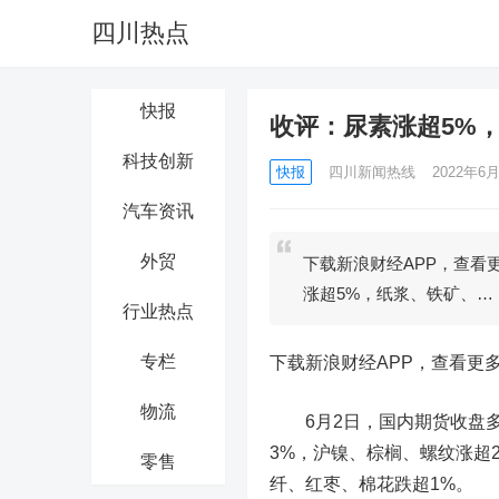
四川热点
快报
收评：尿素涨超5%
科技创新
快报
四川新闻热线
2022年6月
汽车资讯
外贸
下载新浪财经APP，查看
涨超5%，纸浆、铁矿、…
行业热点
专栏
下载新浪财经APP，查看更
物流
6月2日，国内期货收盘多
3%，
沪镍
、
棕榈
、螺纹涨超
零售
纤、
红枣
、
棉花
跌超1%。