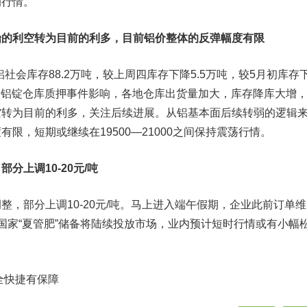
的行情。
始的利空转为目前的利多，目前铝价整体的反弹幅度有限
会库存88.2万吨，较上周四库存下降5.5万吨，较5月初库存
：受铝锭仓库质押事件影响，各地仓库出货量加大，库存降库大增
空转为目前的利多，关注后续进展。从铝基本面后续转弱的逻辑
限，短期或继续在19500—21000之间保持震荡行情。
分上调10-20元/吨
部分上调10-20元/吨。马上进入端午假期，企业此前订单维
国家“夏管肥”储备将陆续投放市场，业内预计短时行情或有小幅
全快捷有保障