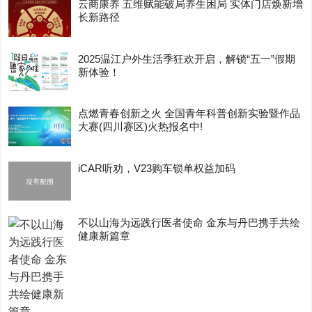
云商康养 五维赋能破局养生困局 实体门店焕新增
长新路径
2025温江户外生活季狂欢开启，解锁“五一”假期
新体验！
点燃青春创新之火 全国青年科普创新实验暨作品
大赛(四川赛区)火热报名中!
iCAR听劝，V23购车锁单权益加码
不以山海为远践行医者使命 金东与丹巴携手共绘
健康新篇章