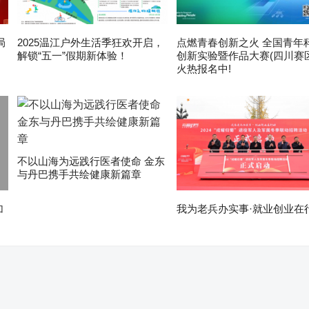
局
2025温江户外生活季狂欢开启，
点燃青春创新之火 全国青年
解锁“五一”假期新体验！
创新实验暨作品大赛(四川赛区
火热报名中!
不以山海为远践行医者使命 金东
与丹巴携手共绘健康新篇章
加
我为老兵办实事·就业创业在