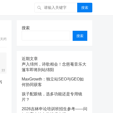
搜索
搜索
搜索
关闭
近期文章
声入绵州，诗歌相会！念慈菴音乐大
篷车即将到站绵阳
MaxGrowth：独立站SEO与GEO如
书
何协同获客
孩子配眼镜，选多功能还是专用镜
片？
2026吉林申论培训班招生参考——问