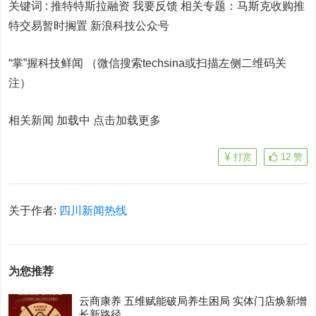
关键词 :
推特特斯拉融资 我要反馈
相关专题：
马斯克收购推
特交易暂时搁置
新浪科技公众号
“掌”握科技鲜闻 （微信搜索techsina或扫描左侧二维码关
注）
相关新闻 加载中
点击加载更多
打赏
12
赞
关于作者:
四川新闻热线
为您推荐
云商康养 五维赋能破局养生困局 实体门店焕新增
长新路径