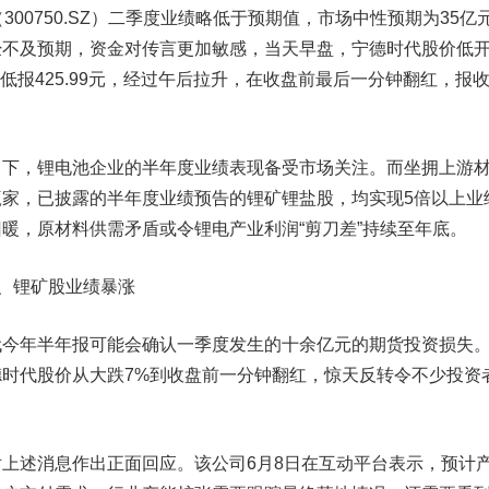
0750.SZ）二季度业绩略低于预期值，市场中性预期为35亿
经不及预期，资金对传言更加敏感，当天早盘，宁德时代股价低
低报425.99元，经过午后拉升，在收盘前最后一分钟翻红，报
，锂电池企业的半年度业绩表现备受市场关注。而坐拥上游
家，已披露的半年度业绩预告的锂矿锂盐股，均实现5倍以上业
暖，原材料供需矛盾或令锂电产业利润“剪刀差”持续至年底。
、锂矿股业绩暴涨
年半年报可能会确认一季度发生的十余亿元的期货投资损失
时代股价从大跌7%到收盘前一分钟翻红，惊天反转令不少投资
述消息作出正面回应。该公司6月8日在互动平台表示，预计