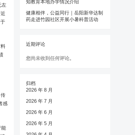
知教育本地办学情况介绍
元左
健康相伴，公益同行｜岳阳新华达制
开近
药走进竹园社区开展小暑科普活动
收于
近期评论
材料
绩
您尚未收到任何评论。
归档
2026 年 8 月
。传
2026 年 7 月
者感
2026 年 6 月
2026 年 5 月
产能
2026 年 4 月