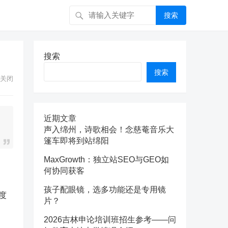
搜索
搜索
搜索
关闭
近期文章
声入绵州，诗歌相会！念慈菴音乐大
篷车即将到站绵阳
MaxGrowth：独立站SEO与GEO如
何协同获客
孩子配眼镜，选多功能还是专用镜
度
片？
2026吉林申论培训班招生参考——问