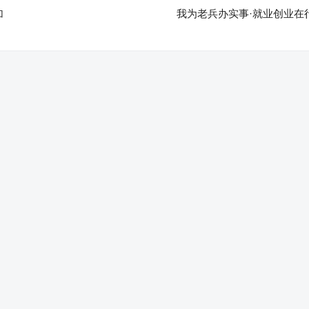
加
我为老兵办实事·就业创业在