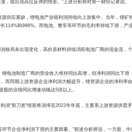
涨，或出现高位反弹的情形。”上述分析师对第一财经记者说。
资源供应紧缺，锂电池产业链利润持续向上游集中。当年，锂矿
长114%和998%。而电池、整车等环节的毛利率持续下滑，产
格局未出现变化，高价原材料持续消耗电池厂商的现金流，
，锂电池制造厂商的营业收入维持同比高增，但净利润同比下滑
降。而同期上游资源企业净利润大幅提升，锂资源企业的净利率
致锂资源股的业绩同比增速动辄达5倍以上。
“剪刀差”情形将演绎至2022年年底，主要系上游资源供需
环节企业净利润下滑的主要因素。”前述分析师说，一方面，中