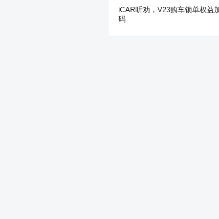
iCAR听劝，V23购车锁单权益
码