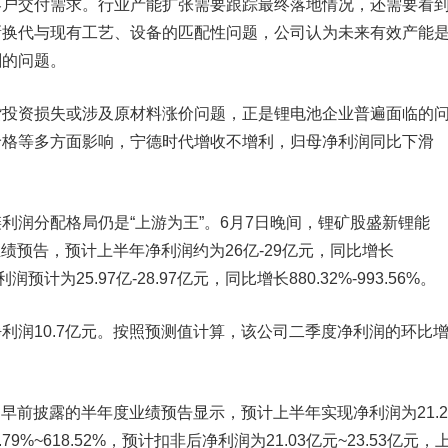
客户交付需求。行业产能扩张需要跟踪最终落地情况，还需要看
新换代与现有工艺、设备的匹配性问题，公司认为未来有效产能
剩的问题。
资损失或涉及原材料涨价问题，正是锂电池企业普遍面临的
价格等多方面影响，宁德时代增收不增利，归母净利润同比下滑
润分配格局仍是“上游为王”。6月7日晚间，锂矿股
盛新锂能
年业绩预告，预计上半年净利润约为26亿-29亿元，同比增长
净利润预计为25.97亿-28.97亿元，同比增长880.32%-993.56%。
润10.7亿元。按照预测值计算，该公司二季度净利润的环比
SZ）早前披露的半年度业绩预告显示，预计上半年实现净利润为21.2
.79%~618.52%，预计扣非后净利润为21.03亿元~23.53亿元，