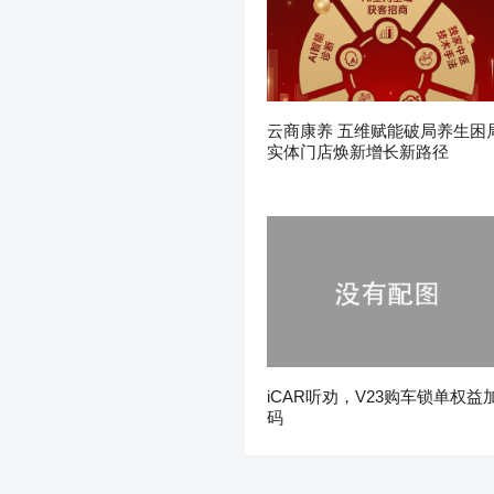
云商康养 五维赋能破局养生困
实体门店焕新增长新路径
iCAR听劝，V23购车锁单权益
码