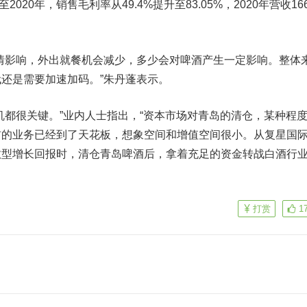
至2020年，销售毛利率从49.4%提升至83.05%，2020年营收166
影响，外出就餐机会减少，多少会对啤酒产生一定影响。整体
还是需要加速加码。”朱丹蓬表示。
都很关键。”业内人士指出，“资本市场对青岛的清仓，某种程
前的业务已经到了天花板，想象空间和增值空间很小。从复星国
数型增长回报时，清仓青岛啤酒后，拿着充足的资金转战白酒行
打赏
1