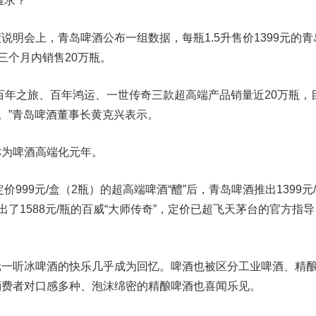
难求？
会上，青岛啤酒公布一组数据，每瓶1.5升售价1399元的青
三个月内销售20万瓶。
年之旅、百年鸿运、一世传奇三款超高端产品销量近20万瓶，
求。”青岛啤酒董事长黄克兴表示。
为啤酒高端化元年。
999元/盒（2瓶）的超高端啤酒“醴”后，青岛啤酒推出1399元
出了1588元/瓶的百威“大师传奇”，定价已超飞天茅台的官方指导
听冰啤酒的快乐几乎成为回忆。啤酒也被区分工业啤酒、精
消费者对口感多种、泡沫绵密的精酿啤酒也喜闻乐见。