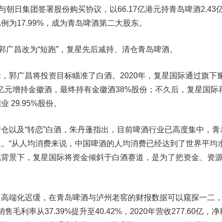
际与朝日集团签署股份购买协议，以66.17亿港元持青岛啤酒2.43
例为17.99%，成为青岛啤酒第二大股东。
广昌改为“短跑”，复星先后减持、清仓青岛啤酒。
郭广昌将投资目标瞄准了白酒。2020年，复星国际通过旗下
5亿元增持
金徽酒
，最终持有金徽酒38%股份；不久后，复星国际
酒业
29.95%股份。
以及“转恋”白酒，朱丹蓬指出，目前啤酒行业已高度集中，青
。“从人均消费来说，中国啤酒的人均消费已经达到了世界平均
此背景下，复星国际将资金倾斜于白酒赛道，是为了把资金、资
高端化迟缓，在青岛啤酒与
泸州老窖
的财报数据可以窥探一二
售毛利率从37.39%提升至40.42%，2020年营收277.60亿，净