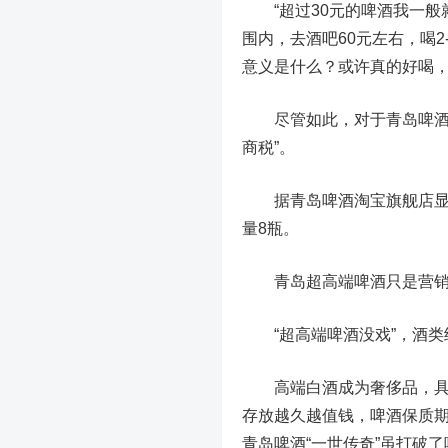
“超过30元的啤酒我一般就
围内，去酒吧60元左右，喝2
意义是什么？或许真的好喝，
尽管如此，对于青岛啤酒动辄
商税”。
据青岛啤酒淘宝旗舰店显示，
量8瓶。
青岛超高端啤酒只是营销
“超高端啤酒没戏”，酒类
高端白酒成为奢侈品，具备
存放越久越值钱，啤酒保质期
青岛啤酒“一世传奇”虽打破