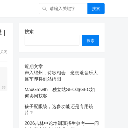
搜索
|
搜索
搜索
关闭
近期文章
声入绵州，诗歌相会！念慈菴音乐大
篷车即将到站绵阳
MaxGrowth：独立站SEO与GEO如
何协同获客
孩子配眼镜，选多功能还是专用镜
片？
2026吉林申论培训班招生参考——问