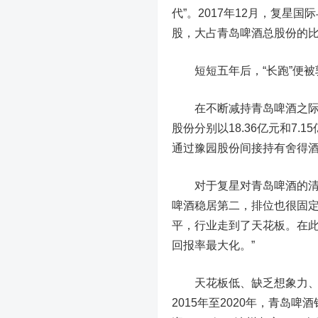
代”。2017年12月，复星国
股，大占青岛啤酒总股份的比
短短五年后，“长跑”便被郭
在不断减持青岛啤酒之际，
股份
分别以18.36亿元和7.1
通过豫园股份间接持有
舍得
对于复星对青岛啤酒的清仓
啤酒稳居第二，排位也很固定
平，行业走到了天花板。在
回报率最大化。”
天花板低、缺乏想象力、
2015年至2020年，青岛啤酒销