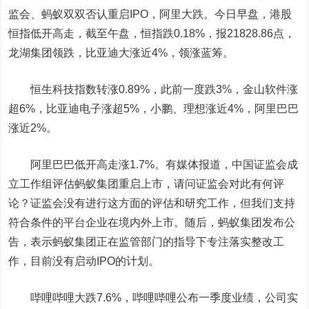
监会、蚂蚁双双否认重启IPO，阿里大跌。今日早盘，港股
恒指低开高走，截至午盘，恒指跌0.18%，报21828.86点，
龙湖集团
领跌，
比亚迪
大涨近4%，领涨蓝筹。
恒生科技指数
转涨0.89%，此前一度跌3%，
金山软件
涨
超6%，
比亚迪电子
涨超5%，小鹏、理想涨近4%，阿里巴巴
涨近2%。
阿里巴巴低开高走涨1.7%。有媒体报道，中国证监会成
立工作组评估蚂蚁集团重启上市，请问证监会对此有何评
论？证监会没有进行这方面的评估和研究工作，但我们支持
符合条件的平台企业在境内外上市。随后，蚂蚁集团发布公
告，表示蚂蚁集团正在监管部门的指导下专注落实整改工
作，目前没有启动IPO的计划。
哔哩哔哩大跌7.6%，哔哩哔哩公布一季度业绩，公司实