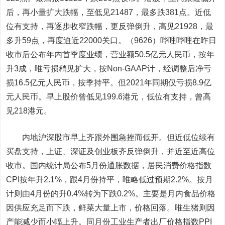
后，再小量扩大跌幅，至低见21487，最多跌381点。近低
位有支持，再逐步收窄跌幅，更反弹倒升，高见21928，最
多升59点，再度迫近22000关口。（9626）哔哩哔哩在昨日
收市后公布年内首季度业绩，营业额50.5亿元人民币，按年
升3成，唯亏损稍见扩大，按Non-GAAP计，经调整后净亏
损16.5亿元人民币，按季持平。但2021年同期仅亏损8.9亿
元人民币。早上股价曾低见199.6港元，低位有支持，曾高
见218港元。
内地沪深股市早上齐跟外围急挫而低开。但近低位续有
买盘支持，上证、深证及创业板齐反弹倒升，并近至近高位
收市。国内统计局公布5月份通胀数据，居民消费价格指数
CPI按年升2.1%，跟4月份持平，唯略低过预期2.2%。按月
计则由4月份的升0.4%转为下跌0.2%。主要是月内食品价格
因供应充足而下跌，鲜菜大量上市，价格回落。唯生猪则因
产能减少而小幅上升。同月份工业生产者出厂价格指数PPI