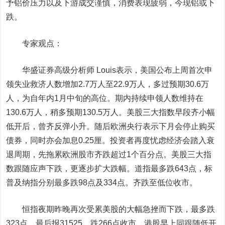
予铝价压力以及下游成交谨慎，消费表现疲弱，今现铝或下
跌。
专家观点：
华盛证券高级分析师 Louis表示，美国公布上周首次申
领失业救济人数增加2.7万人至22.9万人，多过预期30.6万
人，为自年内1月中旬的高位。期内持续申领人数维持在
130.6万人，稍多预期130.5万人。美股三大指数早段齐小幅
低开后，曾齐反弹小升。随后欧洲央行表示下月会停止购买
债券，同时亦会加息0.25厘。投资者再度忧虑经济会踏入衰
退周期，先拖累欧洲股市齐跌超过1个百分点。美股三大指
数跟随应声下跌，更逐步扩大跌幅。道指最多跌643点，标
普及纳指分别最多跌98点及334点。齐跌至低位收市。
恒指夜期昨晚再次受累美股的大幅急挫而下跌，最多跌
323点。最后报31525，跌266点收市。港股早上同跟随低开