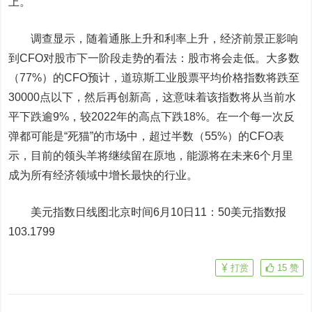
上。
调查显示，随着通胀上升和利率上升，经济前景正影响
到CFO对股市下一阶段走势的看法：
股市将会走低
。
大多数
（77%）的CFO预计，道琼斯工业股票平均价格指数将跌至
30000点以下，然后再创新高，这意味着该指数将从当前水
平下跌逾9%，较2022年的高点下跌18%。在一个每一次反
弹都可能是“死猫”的市场中，超过半数（55%）的CFO表
示，目前的领头羊将继续留在原地，能源将在未来6个月里
成为所有经济领域中增长最快的行业
。
美元指数
日线图
北京时间6月10日11：50
美元指数
报
103.1799
打赏
15
赞