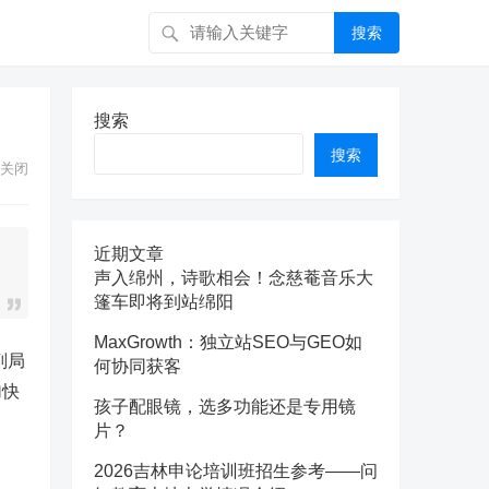
搜索
搜索
搜索
关闭
近期文章
声入绵州，诗歌相会！念慈菴音乐大
篷车即将到站绵阳
MaxGrowth：独立站SEO与GEO如
副局
何协同获客
加快
孩子配眼镜，选多功能还是专用镜
片？
2026吉林申论培训班招生参考——问