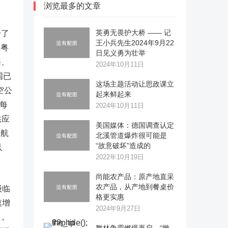
浏览最多的文章
英勇无畏护大桥 —— 记
升了
王小兵先生2024年9月22
、粤
日见义勇为壮举
海、
2024年10月11日
国已
这场主题活动让思政课立
空公
起来鲜起来
每
2024年10月11日
供应
美国媒体：德国调查认定
边航
北溪管道爆炸很可能是
“故意破坏”造成的
以
2022年10月19日
尚能农产品：原产地直采
农产品，从产地到餐桌价
级临
格更实惠
速增
2024年9月27日
，