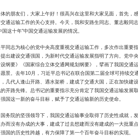
的朋友们，大家上午好！很高兴在这里和大家见面，首先，
对交通运输工作的关心支持。今天，我和安路生同志、董志毅同
中国这十年”中国交通运输发展的情况。
同志为核心的党中央高度重视交通运输工作，多次作出重要
告提出建设交通强国，为新时代交通运输发展指明了方向。党中
建设纲要》《国家综合立体交通网规划纲要》，擘画了我国交通
愿景。去年10月，习近平总书记在联合国第二届全球可持续交
出，几代人逢山开路、遇水架桥，建成了交通大国，正在加快建
化的开路先锋。总书记的重要指示充分肯定了我国交通运输发展
通强国这一新的奋斗目标，赋予了交通运输新的历史使命。
务院的坚强领导下，我国交通运输事业取得了历史性成就，
想办而没有办成的大事，建成了过去想建而没有建成的一大批重
通强国的历史性跨越，有力保障了第一个百年奋斗目标的实现。