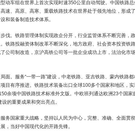
型动车组在世界上首次实现时速350公里自动驾驶。中国铁路总
，高速、高原、高寒、重载铁路技术在世界处于领先地位，形成
建设和装备制造技术体系。
新步伐。
铁路管理体制实现政企分开，行业监管体系不断完善，
显。铁路投融资体制改革不断深化，地方政府、社会资本投资铁
成了公司制改造，
京沪高铁
公司等一批企业成功上市，法治化市
新局面。
服务“一带一路”建设，中老铁路、亚吉铁路、蒙内铁路都
项目有序推进。铁路技术装备出口全球100多个国家和地区，实
了150余项中国铁路技术标准外文版。中欧班列通达欧洲23个国家
”建设的重要成果和突出亮点。
务国家重大战略，坚持以人民为中心，完整、准确、全面贯
发展，当好中国现代化的开路先锋。