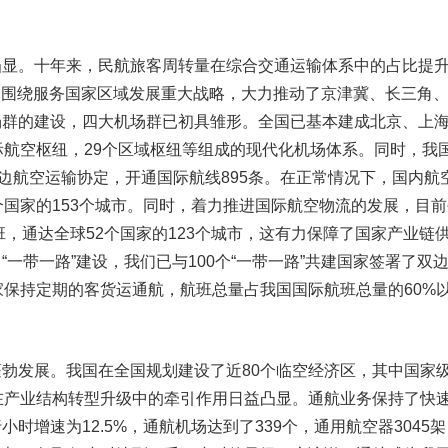
凸显。
十年来，民航旅客周转量在综合交通运输体系中的占比提
1%。围绕服务国家区域发展重大战略，大力推动了京津冀、长三角
场群的建设，四大机场群已初具雏形。全国已基本建成北京、上
际航空枢纽，29个区域枢纽等组成的现代化机场体系。同时，我
双边航空运输协定，开通国际航线895条。在正常情况下，国内航
个国家的153个城市。同时，着力推进国际航空物流的发展，目前
班，通达全球52个国家的123个城市，这有力保障了国家产业链
一带一路”建设，我们已与100个“一带一路”共建国家签署了双
家保持定期的客货运通航，航班总量占我国国际航班总量的60%
蓬勃发展。
我国在全国规划建设了近80个临空经济区，其中国家
在产业结构转型升级中的牵引作用日益凸显。通航业务保持了快
时增速为12.5%，通航机场达到了339个，通用航空器3045架