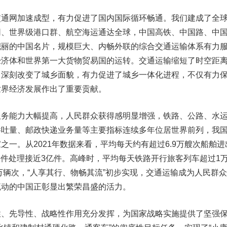
交通网加速成型，
有力促进了国内国际循环畅通。
我们建成了全
网、世界级港口群、航空海运通达全球，中国高铁、中国路、中
靓丽的中国名片，规模巨大、内畅外联的综合交通运输体系有力
经济体和世界第一大货物贸易国的运转。交通运输缩短了时空距
，深刻改变了城乡面貌，有力促进了城乡一体化进程，不仅有力
世界经济发展作出了重要贡献。
服务能力大幅提高，
人民群众获得感明显增强，
铁路、公路、水
吞吐量、邮政快递业务量等主要指标连续多年位居世界前列，我
之一。从2021年数据来看，平均每天约有超过6.9万艘次船舶进
，快件处理接近3亿件。高峰时，平均每天铁路开行旅客列车超过1
0万辆次，“人享其行、物畅其流”初步实现，交通运输成为人民群
流动的中国正彰显出繁荣昌盛的活力。
性、先导性、战略性作用充分发挥，为国家战略实施提供了坚强