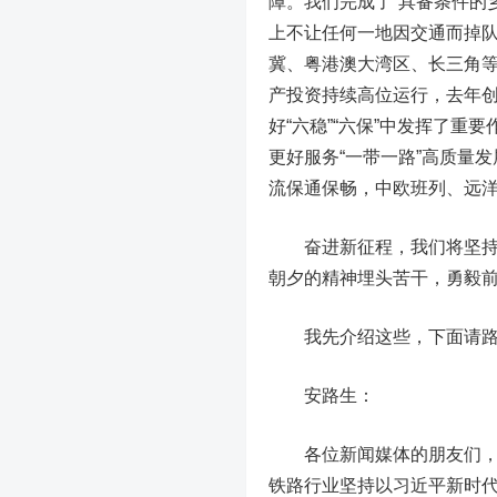
障。
我们完成了“具备条件的
上不让任何一地因交通而掉队
冀、粤港澳大湾区、长三角
产投资持续高位运行，去年创
好“六稳”“六保”中发挥了
更好服务“一带一路”高质量
流保通保畅，中欧班列、远
奋进新征程，我们将坚持以
朝夕的精神埋头苦干，勇毅
我先介绍这些，下面请路生
安路生：
各位新闻媒体的朋友们，大
铁路行业坚持以习近平新时