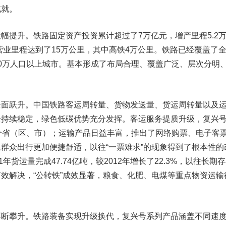
成就。
大幅提升。
铁路固定资产投资累计超过了7万亿元，增产里程5.2
路营业里程达到了15万公里，其中高铁4万公里。铁路已经覆盖了
的50万人口以上城市。基本形成了布局合理、覆盖广泛、层次分明
全面跃升。
中国铁路客运周转量、货物发送量、货运周转量以及
全持续稳定，绿色低碳优势充分发挥。客运服务提质升级，复兴
个省（区、市）；运输产品日益丰富，推出了网络购票、电子客
群众出行更加便捷舒适，以往“一票难求”的现象得到了根本性的
年货运量完成47.74亿吨，较2012年增长了22.3%，以往长期
效解决，“公转铁”成效显著，粮食、化肥、电煤等重点物资运输
不断攀升。
铁路装备实现升级换代，复兴号系列产品涵盖不同速