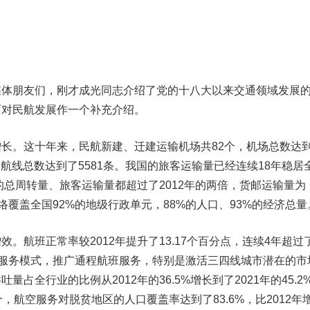
朋友们，刚才成光同志介绍了党的十八大以来交通领域发展
面对民航发展作一个补充介绍。
增长。
这十年来，民航新建、迁建运输机场共82个，机场总数达
条，航线总数达到了5581条。我国的旅客运输量已经连续18年稳居
输的总周转量、旅客运输量都超过了2012年的两倍，货邮运输量为
务网络覆盖全国92%的地级行政单元，88%的人口、93%的经济总量
增效。
航班正常率较2012年提升了13.17个百分点，连续4年超过
联”服务模式，推广通程航班服务，特别是激活三四线城市潜在的市
占全行业的比例从2012年的36.5%增长到了2021年的45.2
，航空服务对脱贫地区的人口覆盖率达到了83.6%，比2012年