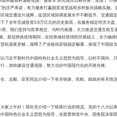
乡镇和建制村通硬化路、通客车”的兜底性目标任务，实现了“小
”的庄严承诺，有力服务打赢脱贫攻坚战和乡村振兴战略实施。
等区域交通连片成网，促进区域协调发展水平不断提升。交通固
下了全年完成投资3.6万亿元的历史新高，在服务稳定经济大盘
重要作用。我们坚持与世界相交、与时代相通，大力推进交通互联互
发展。新冠肺炎疫情期间，在统筹做好疫情防控基础上，全力确保
洋货轮昼夜穿梭，保障了产业链供应链稳定畅通，体现了中国担
习近平新时代中国特色社会主义思想为指导，以时不我待、
前行，加快建设交通强国，努力当好中国现代化的开路先锋。
、志毅、应军同志介绍一下有关铁路、民航、邮政的有关情
家上午好！我补充介绍一下铁路行业的情况。党的十八大以
代中国特色社会主义思想为指导，全面贯彻党中央、国务院决策