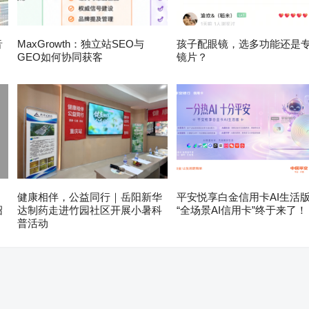
音
MaxGrowth：独立站SEO与
孩子配眼镜，选多功能还是
GEO如何协同获客
镜片？
健康相伴，公益同行｜岳阳新华
平安悦享白金信用卡AI生活
绍
达制药走进竹园社区开展小暑科
“全场景AI信用卡”终于来了！
普活动