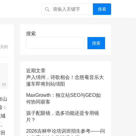
搜索
搜索
搜索
关闭
近期文章
声入绵州，诗歌相会！念慈菴音乐大
篷车即将到站绵阳
MaxGrowth：独立站SEO与GEO如
布山
何协同获客
险：
孩子配眼镜，选多功能还是专用镜
蕉城
片？
区、
2026吉林申论培训班招生参考——问
古田