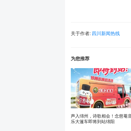
关于作者:
四川新闻热线
为您推荐
声入绵州，诗歌相会！念慈菴
乐大篷车即将到站绵阳