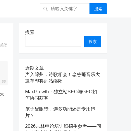
搜索
搜索
搜索
关闭
近期文章
声入绵州，诗歌相会！念慈菴音乐大
篷车即将到站绵阳
MaxGrowth：独立站SEO与GEO如
停
何协同获客
孩子配眼镜，选多功能还是专用镜
片？
2026吉林申论培训班招生参考——问