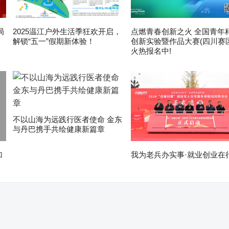
局
2025温江户外生活季狂欢开启，
点燃青春创新之火 全国青年
解锁“五一”假期新体验！
创新实验暨作品大赛(四川赛区
火热报名中!
不以山海为远践行医者使命 金东
与丹巴携手共绘健康新篇章
加
我为老兵办实事·就业创业在