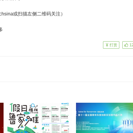
echsina或扫描左侧二维码关注）
多
打赏
1