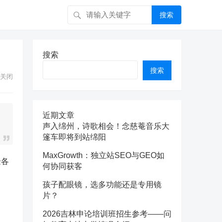
搜索
搜索
搜索
关闭
近期文章
声入绵州，诗歌相会！念慈菴音乐大
篷车即将到站绵阳
MaxGrowth：独立站SEO与GEO如
验各
何协同获客
孩子配眼镜，选多功能还是专用镜
片？
2026吉林申论培训班招生参考——问