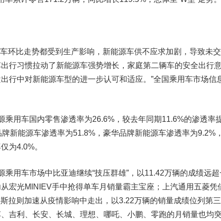
车环比走势都受到生产影响，新能源车供不应求加剧，导致未交
车出行习惯拉动了新能源车强势增长，家庭第二辆车的安全出行
出行中对新能源车型的进一步认可和适应。”全国乘用车市场信
用车国内零售渗透率为26.6%，较去年同期11.6%的渗透率
牌新能源车渗透率为51.8%，豪华品牌新能源车渗透率为9.2%
为4.0%。
乘用车市场中比亚迪继续“技压群雄”，以11.42万辆的成绩远超
从宏光MINIEV手中抢得单车月销量霸主宝座；
上汽
通用五菱凭
特斯拉
则加速从疫情影响中走出，以3.22万辆的销量成绩位列第
车、
吉利
、长安、长城、理想、哪吒、
小鹏
、零跑的月销量也均