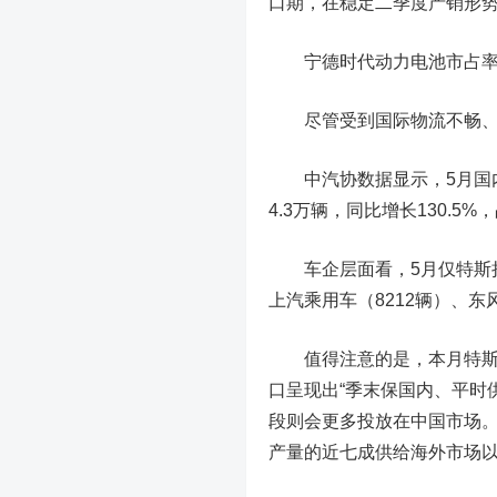
口期，在稳定二季度产销形
宁德时代
动力电池市占
尽管受到国际物流不畅、国
中汽协数据显示，5月国内车
4.3万辆，同比增长130.5%
车企层面看，5月仅特斯拉一
上汽乘用车（8212辆）、东
值得注意的是，本月特斯拉出
口呈现出“季末保国内、平时
段则会更多投放在中国市场。
产量的近七成供给海外市场