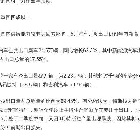
势的同时，力保全年预期。
率重回四成以上
内供给能力较弱等因素影响，5月汽车月度出口仍创年内新高
企共出口新车24.5万辆，同比增长62.3%，其中新能源汽车
，占出口总量的17.55%。
家车企出口量破万辆，为2.23万辆，其他超过千辆的车企分
风易捷特（3937辆）和吉利汽车（1786辆）。
口量占总销量的比例为69.45%。有分析认为，特斯拉内销
供海外”的特征，即每个季度上半段生产的新车主要用于出口，下
5月处于二季度中旬，又因4月特斯拉产量出现暴跌，因此其将5
以弥补前期出口损失。