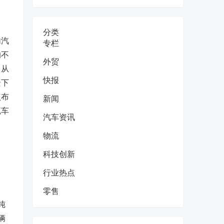
分类
内汽
专栏
的不
外贸
，从
快报
景下
点布
新闻
流车
汽车资讯
物流
科技创新
行业热点
零售
纯
辆