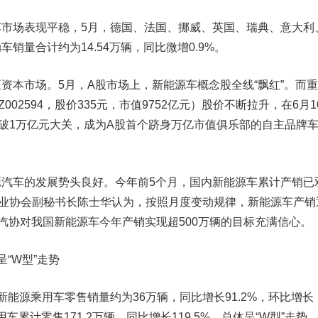
场表现平稳，5月，德国、法国、挪威、英国、瑞典、意大利
销量合计约为14.54万辆，同比微增0.9%。
资本市场。5月，A股市场上，新能源车概念股全线“飘红”。而
Z
002594
，股价335元，市值9752亿元）股价不断拉升，在6月1
破1万亿元大关，成为A股首个跻身万亿市值俱乐部的自主品牌
车的发展势头良好。今年前5个月，国内新能源车累计产销已
工业协会副秘书长陈士华认为，按照月度变动规律，新能源车产销
中汽协对我
国新能源
车今年产销实现超500万辆的目标充满信心。
“W型”走势
新能源
乘用车
零售销量约为36万辆，同比增长91.2%，环比增长
用车累计零售171.2万辆，同比增长119.5%，总体呈“W型”走势