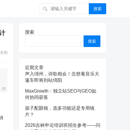
搜索
计
搜索
搜索
关闭
近期文章
声入绵州，诗歌相会！念慈菴音乐大
篷车即将到站绵阳
MaxGrowth：独立站SEO与GEO如
何协同获客
孩子配眼镜，选多功能还是专用镜
片？
销
2026吉林申论培训班招生参考——问