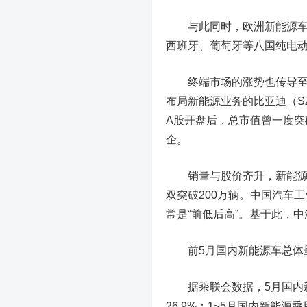
与此同时，欧洲新能源车市
西班牙、葡萄牙等八国纯电动车
终端市场的涨势也传导至
布局新能源业务的
比亚迪
（S
A股开盘后，总市值曾一度突
企。
销量与股价齐升，新能源汽
双突破200万辆。中国汽车
常是“前低后高”。基于此，
前5月国内新能源车总体呈
据乘联会数据，5月国内
26.9%；1~5月国内新能源乘