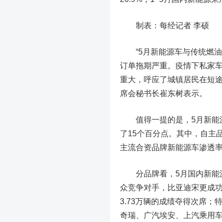
制表：每经记者 李硕
“5月新能源车与传统燃油
订单拖期严重。疫情下私家
重大，呼应了城镇居民在短途
席会秘书长崔东树表示。
值得一提的是，5月新能源乘
了15个百分点。其中，自主品
主流合资品牌新能源车渗透率仅
分品牌看，5月国内新能源
众竞争对手，比亚迪宋更成功
3.73万辆的成绩夺得次席；
奇瑞、
广汽
埃安、上汽乘用