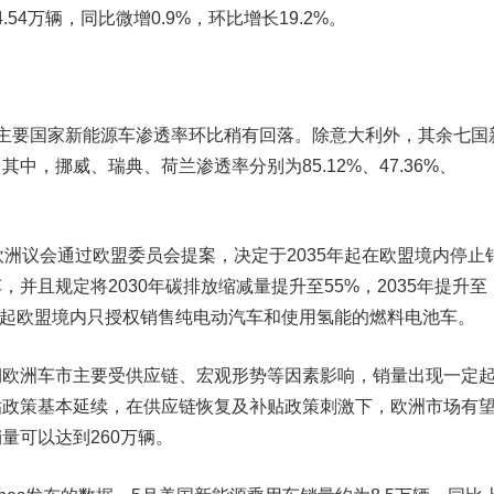
.54万辆，同比微增0.9%，环比增长19.2%。
要国家新能源车渗透率环比稍有回落。除意大利外，其余七国
中，挪威、瑞典、荷兰渗透率分别为85.12%、47.36%、
欧洲议会通过欧盟委员会提案，决定于2035年起在欧盟境内停止
并且规定将2030年碳排放缩减量提升至55%，2035年提升至
5年起欧盟境内只授权销售纯电动汽车和使用氢能的
燃料电池
车。
期欧洲车市主要受供应链、宏观形势等因素影响，销量出现一定
贴政策基本延续，在供应链恢复及补贴政策刺激下，欧洲市场有
量可以达到260万辆。