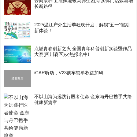
云商康养 五维赋能破局养生困局 实体门店焕新增
长新路径
2025温江户外生活季狂欢开启，解锁“五一”假期
新体验！
点燃青春创新之火 全国青年科普创新实验暨作品
大赛(四川赛区)火热报名中!
iCAR听劝，V23购车锁单权益加码
不以山海为远践行医者使命 金东与丹巴携手共绘
健康新篇章