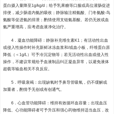
蛋白摄入量降至1g/kg/d；给予乳果糖等口服或高位灌肠促进
排便，减少肠道内氨的吸收；静脉输注精氨酸、门冬氨酸-鸟
氨酸等促进氨的排泄；酌情使用支链氨基酸。若仍无效或血
氨严重增高，应考虑血液净化治疗。
4．凝血功能障碍：静脉补充维生素K1；有活动性出血
或侵入性操作时补充新鲜冰冻血浆和/或血小板，纤维蛋白原
降低（＜1g/L）可予冷沉淀物等；若无活动性出血或侵入性
操作，不建议常规给予血液制品纠正凝血异常，以避免液体
超载等输血相关不良反应。
5．呼吸衰竭：出现缺氧时予鼻导管吸氧，仍不缓解或
加重者，酌情予无创或有创通气。
6．心血管功能障碍：维持有效循环血容量；出现血压
降低、心功能障碍者可予升压和强心药物维持适当血压，改