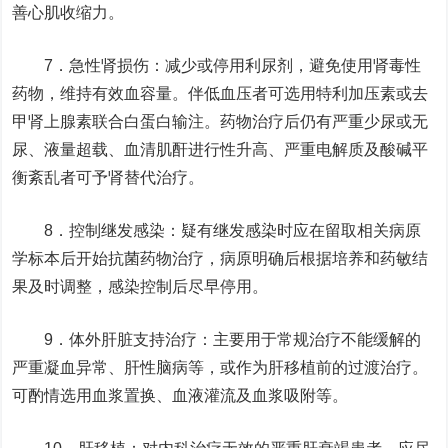
善心肌收缩力。
7．急性肾损伤：减少或停用利尿剂，避免使用肾毒性
药物，维持有效血容量。伴低血压者可选用特利加压素或去
甲肾上腺素联合白蛋白输注。药物治疗后仍有严重少尿或无
尿、液量超载、血清肌酐进行性升高、严重电解质及酸碱平
衡紊乱者可予肾替代治疗。
8．控制继发感染：疑有继发感染时应在留取相关病原
学标本后开始抗菌药物治疗，病原明确后根据培养和药敏结
果及时调整，感染控制后尽早停用。
9．体外肝脏支持治疗：主要用于常规治疗不能缓解的
严重凝血异常、肝性脑病等，或作为肝移植前的过渡治疗。
可酌情选用血浆置换、血液灌流及血浆吸附等。