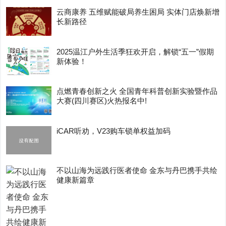
云商康养 五维赋能破局养生困局 实体门店焕新增
长新路径
2025温江户外生活季狂欢开启，解锁“五一”假期
新体验！
点燃青春创新之火 全国青年科普创新实验暨作品
大赛(四川赛区)火热报名中!
iCAR听劝，V23购车锁单权益加码
不以山海为远践行医者使命 金东与丹巴携手共绘
健康新篇章