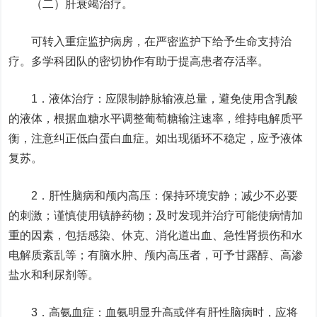
（二）肝衰竭治疗。
可转入重症监护病房，在严密监护下给予生命支持治
疗。多学科团队的密切协作有助于提高患者存活率。
1．液体治疗：应限制静脉输液总量，避免使用含乳酸
的液体，根据血糖水平调整葡萄糖输注速率，维持电解质平
衡，注意纠正低白蛋白血症。如出现循环不稳定，应予液体
复苏。
2．肝性脑病和颅内高压：保持环境安静；减少不必要
的刺激；谨慎使用镇静药物；及时发现并治疗可能使病情加
重的因素，包括感染、休克、消化道出血、急性肾损伤和水
电解质紊乱等；有脑水肿、颅内高压者，可予甘露醇、高渗
盐水和利尿剂等。
3．高氨血症：血氨明显升高或伴有肝性脑病时，应将