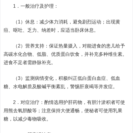
1．一般治疗及护理：
（1）休息：减少体力消耗，避免剧烈运动；出现黄
疸、呕吐、乏力、纳差时，应适当卧床休息。
（2）营养支持：保证热量摄入，对能进食的患儿给予
高碳水化合物、低脂、优质蛋白饮食，并补充多种维生素。
进食不足者需静脉补充。
（3）监测病情变化，积极纠正低白蛋白血症、低血
糖、水电解质及酸碱平衡紊乱，警惕肝衰竭等并发症。
2．对症治疗：酌情选用护肝药物，有胆汁淤积者可使
用熊去氧胆酸等；注意保持大便通畅，便秘者可使用乳果
糖，以减少毒物吸收。