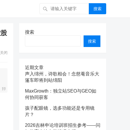
搜索
控股
搜索
搜索
关闭
近期文章
声入绵州，诗歌相会！念慈菴音乐大
篷车即将到站绵阳
MaxGrowth：独立站SEO与GEO如
何协同获客
孩子配眼镜，选多功能还是专用镜
片？
2026吉林申论培训班招生参考——问