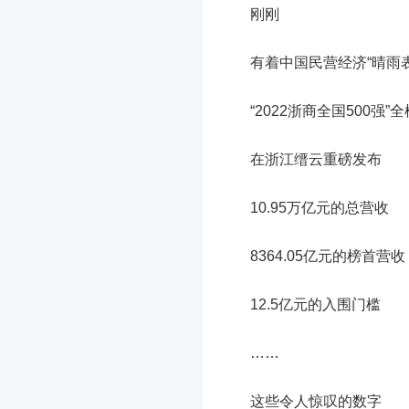
刚刚
有着中国民营经济“晴雨表
“2022浙商全国500强”
全
在浙江缙云重磅发布
10.95万亿元
的总营收
8364.05亿元
的榜首营收
12.5亿元
的入围门槛
……
这些令人惊叹的数字