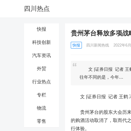
四川热点
快报
贵州茅台释放多项战略
科技创新
快报
四川新闻热线
2022年6月
汽车资讯
外贸
文 |证券日报 记者 王
往年不同的是，今年…
行业热点
专栏
文 |
证券日报 记者 王鹤
物流
贵州茅台
的股东大会历来
的购酒活动取消了，取而代
零售
行体验。