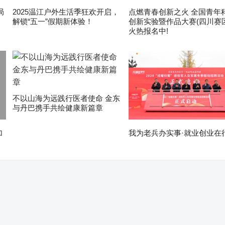
局
2025温江户外生活季狂欢开启，
点燃青春创新之火 全国青年
解锁“五一”假期新体验！
创新实验暨作品大赛(四川赛区
火热报名中!
不以山海为远践行医者使命 金东
与丹巴携手共绘健康新篇章
加
我为老兵办实事·就业创业在