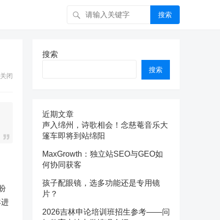
搜索
搜索
搜索
关闭
近期文章
声入绵州，诗歌相会！念慈菴音乐大
篷车即将到站绵阳
MaxGrowth：独立站SEO与GEO如
何协同获客
孩子配眼镜，选多功能还是专用镜
盼
片？
淋进
2026吉林申论培训班招生参考——问