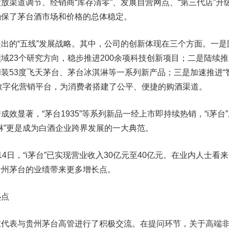
放渠道调节、经销商“库存清零”、发展自营网点、“第三代店”升
确保了茅台酒市场和价格的总体稳定。
的“五线”发展战略。其中，公司的创新体现在三个方面。一是
域23个研究方向，稳步推进200余项科技创新项目；二是陆续推
0ml装53度飞天茅台、茅台冰淇淋等一系列新产品；三是加速推进“
台”数字化营销平台，为消费者搭建了公平、便捷的购酒渠道。
显著，“茅台1935”等系列新品一经上市即持续热销，“i茅台”
淋”更是成为白酒企业跨界发展的一大典范。
日，“i茅台”已实现营业收入30亿元至40亿元。在业内人士看
贵州茅台的业绩带来更多增长点。
热点
表与贵州茅台高管进行了积极交流。在提问环节，关于高端