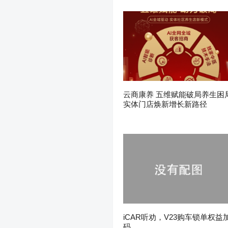
云商康养 五维赋能破局养生困
实体门店焕新增长新路径
iCAR听劝，V23购车锁单权益
码