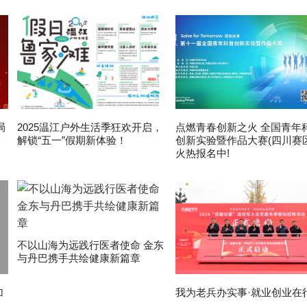
局
2025温江户外生活季狂欢开启，
点燃青春创新之火 全国青年
解锁“五一”假期新体验！
创新实验暨作品大赛(四川赛区
火热报名中!
不以山海为远践行医者使命 金东
与丹巴携手共绘健康新篇章
加
我为老兵办实事·就业创业在