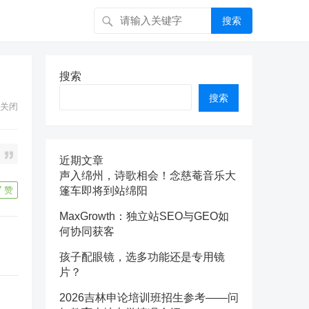
搜索
搜索
搜索
关闭
近期文章
声入绵州，诗歌相会！念慈菴音乐大
7
赞
篷车即将到站绵阳
MaxGrowth：独立站SEO与GEO如
何协同获客
孩子配眼镜，选多功能还是专用镜
片？
2026吉林申论培训班招生参考——问