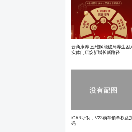
云商康养 五维赋能破局养生困
实体门店焕新增长新路径
iCAR听劝，V23购车锁单权益
码