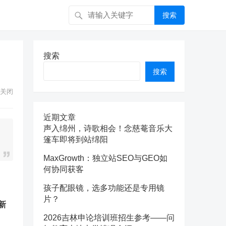
搜索
！
搜索
搜索
关闭
近期文章
声入绵州，诗歌相会！念慈菴音乐大
篷车即将到站绵阳
MaxGrowth：独立站SEO与GEO如
何协同获客
孩子配眼镜，选多功能还是专用镜
片？
新
2026吉林申论培训班招生参考——问