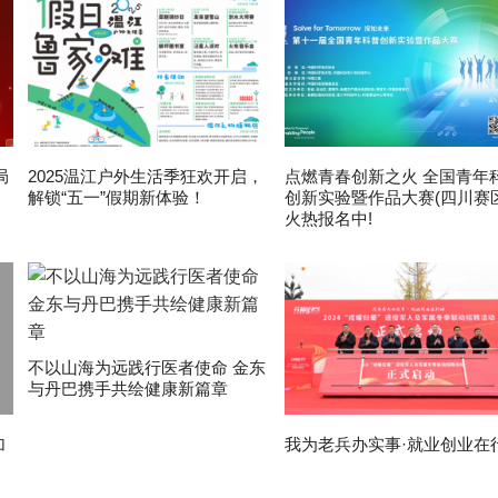
局
2025温江户外生活季狂欢开启，
点燃青春创新之火 全国青年
解锁“五一”假期新体验！
创新实验暨作品大赛(四川赛区
火热报名中!
不以山海为远践行医者使命 金东
与丹巴携手共绘健康新篇章
加
我为老兵办实事·就业创业在