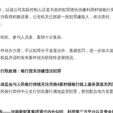
来，以该公司实际控制人吕某为首的犯罪团伙涉嫌利用村镇银行
侦办取得积极进展，公安机关已抓获一批犯罪嫌疑人，依法查封
产。
间长、参与人员多、案情十分复杂。
侦办力度，不让犯罪分子道遥法外、逃避惩罚，进一步加大
法权益并适时发布案件侦办阶段性进展情况。
银行取款难：银行股东涉嫌违法犯罪
银保监会与人民银行持续关注河南4家村镇银行线上服务渠道关闭
人民银行郑州中心支行切实履行属地监管职责，密切配合地方党
股东——河南新财富集团通过内外勾结、利用第三方平台以及资金