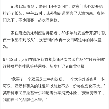
记者12日看到，离开门还有2小时，这家门店外就开始
排起了长队。中午12时，店外和街道两旁已人满为患。炙热
阳光下，不少顾客一起欢呼倒数。
家住附近的尤利娅告诉记者，30多年前麦当劳开店时“队
伍一眼望不到尽头”，没想到如今再一次目睹这样的排队盛
况。
6月12日，人们在俄罗斯首都莫斯科普希金广场的“只有美味”
连锁餐厅外排队等待用餐。新华社记者白雪骐摄
“我买了一个双层芝士牛肉汉堡、一个大份炸薯条和一杯
可乐。汉堡和薯条的味道和以前差不多，价格也变化不大。”
莫斯科市民弗拉基米尔和记者分享消费体验，“麦当劳没了，
我们自己的品牌也不错。”