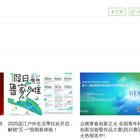
打赏
1
局
2025温江户外生活季狂欢开启，
点燃青春创新之火 全国青年
解锁“五一”假期新体验！
创新实验暨作品大赛(四川赛区
火热报名中!