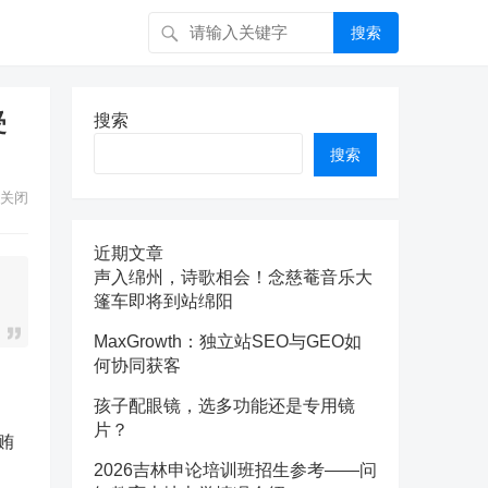
搜索
受
搜索
搜索
关闭
近期文章
声入绵州，诗歌相会！念慈菴音乐大
篷车即将到站绵阳
MaxGrowth：独立站SEO与GEO如
何协同获客
孩子配眼镜，选多功能还是专用镜
片？
贿
2026吉林申论培训班招生参考——问