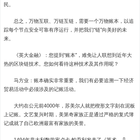
民。
总之，万物互联、万链互链，需要一个万物账本，以追
踪每个节点安全可靠有序运行，并把我们“链”向美好的未
来。
《英大金融》：您提到“账本”，难免让人联想到近年大
热的区块链技术。您如何看待这种技术及其作用呢？
马方业：账本确实非常重要，我们有必要追溯一下经济
贸易活动中必须涉及的记账活动。
大约在公元前4000年，苏美尔人就把楔形文字刻在泥板
上记账。文艺复兴时期，美第奇家族正是通过严格的复式簿
记成就了自己欧洲最富有家族的美誉。
1494年意大利数学家卢卡·帕乔利发表了《算术、几