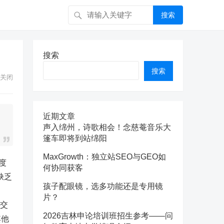
搜索
搜索
搜索
关闭
近期文章
声入绵州，诗歌相会！念慈菴音乐大
篷车即将到站绵阳
MaxGrowth：独立站SEO与GEO如
度
何协同获客
缺乏
孩子配眼镜，选多功能还是专用镜
片？
在交
2026吉林申论培训班招生参考——问
其他