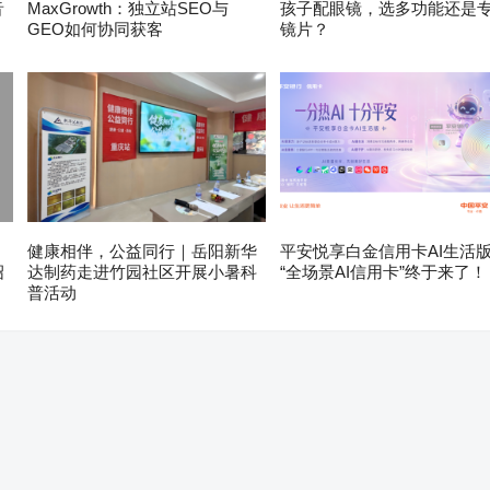
音
MaxGrowth：独立站SEO与
孩子配眼镜，选多功能还是
GEO如何协同获客
镜片？
健康相伴，公益同行｜岳阳新华
平安悦享白金信用卡AI生活
绍
达制药走进竹园社区开展小暑科
“全场景AI信用卡”终于来了！
普活动