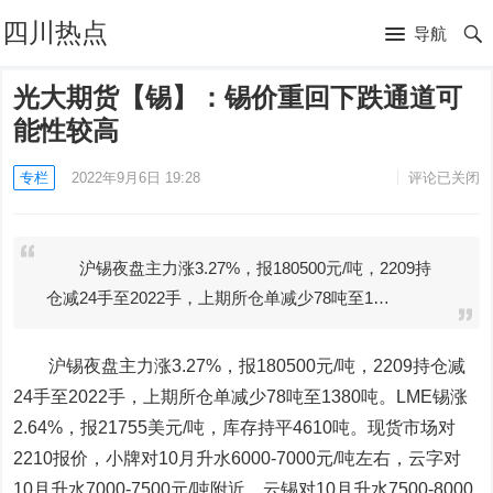
四川热点
导航
光大期货【锡】：锡价重回下跌通道可
能性较高
专栏
2022年9月6日 19:28
评论已关闭
沪锡夜盘主力涨3.27%，报180500元/吨，2209持
仓减24手至2022手，上期所仓单减少78吨至1…
沪锡
夜盘主力涨3.27%，报180500元/吨，2209持仓减
24手至2022手，上期所仓单减少78吨至1380吨。LME锡涨
2.64%，报21755美元/吨，库存持平4610吨。现货市场对
2210报价，小牌对10月升水6000-7000元/吨左右，云字对
10月升水7000-7500元/吨附近，云锡对10月升水7500-8000