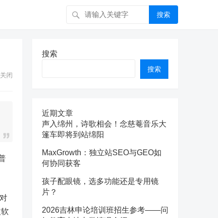
搜索
搜索
搜索
关闭
近期文章
声入绵州，诗歌相会！念慈菴音乐大
篷车即将到站绵阳
MaxGrowth：独立站SEO与GEO如
普
何协同获客
孩子配眼镜，选多功能还是专用镜
片？
他对
2026吉林申论培训班招生参考——问
微软