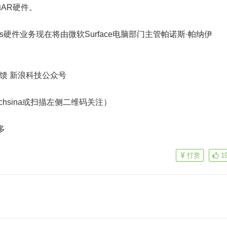
AR硬件。
s硬件业务现在将由微软Surface电脑部门主管帕诺斯·帕纳伊
反馈
新浪科技公众号
echsina或扫描左侧二维码关注）
多
打赏
1